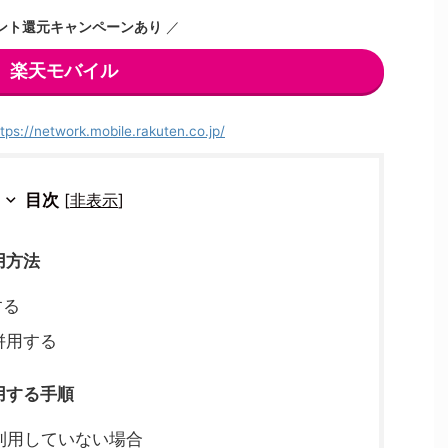
ント還元キャンペーンあり
／
楽天モバイル
tps://network.mobile.rakuten.co.jp/
目次
[
非表示
]
用方法
する
併用する
用する手順
も利用していない場合