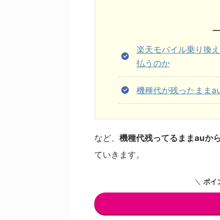
楽天モバイル乗り換え
払うのか
機種代が残ったままa
など、
機種代残ってるままauか
ていきます。
＼
ポイ